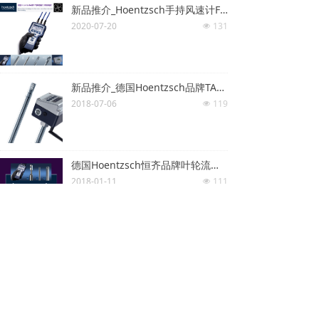
新品推介_Hoentzsch手持风速计Flowtherm NT.2
2020-07-20
131
넶
新品推介_德国Hoentzsch品牌TA10ZG2d系列TA/U1b热式流量计
2018-07-06
119
넶
德国Hoentzsch恒齐品牌叶轮流量计涡轮式风速传感器型号
2018-01-11
111
넶
上一页
1
/
1
下一页
版权所有：武汉鸿宝科技发展有限公司
鄂IC备案：
17011444号-2号
技术支持：鸿宝科技